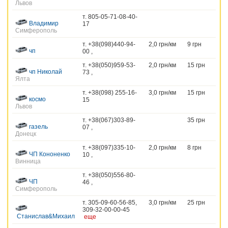
Львов
т. 805-05-71-08-40-
Владимир
17
Симферополь
т. +38(098)440-94-
2,0 грн/км
9 грн
чп
00 ,
т. +38(050)959-53-
2,0 грн/км
15 грн
чп Николай
73 ,
Ялта
т. +38(098) 255-16-
3,0 грн/км
15 грн
космо
15
Львов
т. +38(067)303-89-
35 грн
газель
07 ,
Донецк
т. +38(097)335-10-
2,0 грн/км
8 грн
ЧП Кононенко
10 ,
Винница
т. +38(050)556-80-
ЧП
46 ,
Симферополь
т. 305-09-60-56-85,
3,0 грн/км
25 грн
309-32-00-00-45
Станислав&Михаил
еще