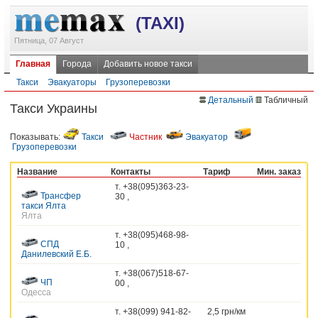
(TAXI)
Пятница, 07 Август
Главная
Города
Добавить новое такси
Такси
Эвакуаторы
Грузоперевозки
Детальный
Табличный
Такси Украины
Показывать:
Такси
Частник
Эвакуатор
Грузоперевозки
Название
Контакты
Тариф
Мин. заказ
т. +38(095)363-23-
Трансфер
30 ,
такси Ялта
Ялта
т. +38(095)468-98-
СПД
10 ,
Данилевский Е.Б.
т. +38(067)518-67-
ЧП
00 ,
Одесса
т. +38(099) 941-82-
2,5 грн/км