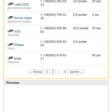
т. +38(063) 291-03-
2,0 грн/км
25 грн
Lada 2110
13
Днепропетровск
т. +38(063) 799-11-
2,0 грн/км
2 грн
Антон такси
25
Днепропетровск
т. +38(063) 205-96-
20,0 грн/км
25 грн
XXS
63
Харьков
т. +38(050) 626-92-
2,5 грн/км
РОман
03
Киев
т. +38(095) 678-91-
60 грн
влад
17
Харьков
← Назад
1
2
3
4
Далее →
Реклама