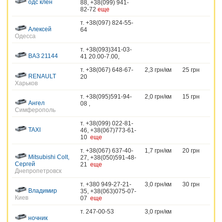
одс клен
88, +38(099) 941-
82-72
еще
т. +38(097) 824-55-
Алексей
64
Одесса
т. +38(093)341-03-
ВАЗ 21144
41 20.00-7.00,
т. +38(067) 648-67-
2,3 грн/км
25 грн
RENAULT
20
Харьков
т. +38(095)591-94-
2,0 грн/км
15 грн
Ангел
08 ,
Симферополь
т. +38(099) 022-81-
TAXI
46, +38(067)773-61-
10
еще
т. +38(067) 637-40-
1,7 грн/км
20 грн
Mitsubishi Colt,
27, +38(050)591-48-
Сергей
21
еще
Днепропетровск
т. +380 949-27-21-
3,0 грн/км
30 грн
Владимир
35, +38(063)075-07-
Киев
07
еще
т. 247-00-53
3,0 грн/км
ночник