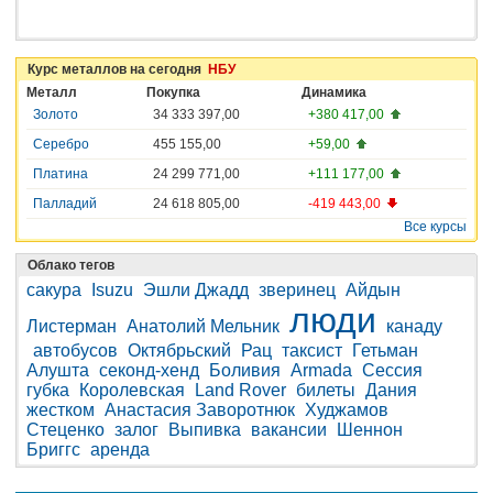
Курс металлов на сегодня
НБУ
Металл
Покупка
Динамика
Золото
34 333 397,00
+380 417,00
Серебро
455 155,00
+59,00
Платина
24 299 771,00
+111 177,00
Палладий
24 618 805,00
-419 443,00
Все курсы
Облако тегов
сакура
Isuzu
Эшли Джадд
зверинец
Айдын
люди
Листерман
Анатолий Мельник
канаду
автобусов
Октябрьский
Рац
таксист
Гетьман
Алушта
секонд-хенд
Боливия
Armada
Сессия
губка
Королевская
Land Rover
билеты
Дания
жестком
Анастасия Заворотнюк
Худжамов
Стеценко
залог
Выпивка
вакансии
Шеннон
Бриггс
аренда