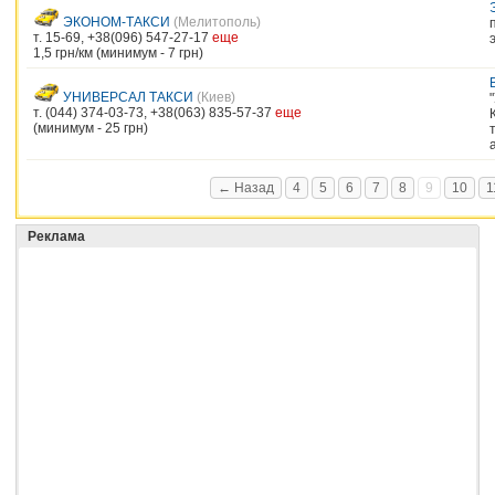
ЭКОНОМ-ТАКСИ
(Мелитополь)
т. 15-69, +38(096) 547-27-17
еще
1,5 грн/км (минимум - 7 грн)
УНИВЕРСАЛ ТАКСИ
(Киев)
т. (044) 374-03-73, +38(063) 835-57-37
еще
(минимум - 25 грн)
← Назад
4
5
6
7
8
9
10
1
Реклама