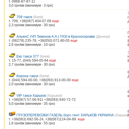
т. 0968-87-87-11
3,0 грн/км (минимум - 3 грн)
709 такси
(Киев)
т. 709, +38(067) 404-07-09
еще
2,3 грн/км (минимум - 30 грн)
АльянС (ЧП Тимонов А.А.) ТAXI в Красногоровке
(Донецк)
т. (06278) 235-78, +38(050) 071-80-05
еще
2,6 грн/км (минимум - 10 грн)
Еко такси 377
(Киев)
т. 15-77, (044) 594-05-94
еще
2,7 грн/км (минимум - 30 грн)
Корона такси
(Киев)
т. (044) 594-00-00, +38(093) 913-00-00
еще
2,0 грн/км (минимум - 30 грн)
VIP такси Харьков
(Харьков)
т. +38(067) 57-06-911 +38(093) 640-72-72
5,0 грн/км (минимум - 35 грн)
ГРУЗОПЕРЕВОЗКИ ГАЗЕЛЬ борт-тент ХАРЬКОВ УКРАИНА
(Харьков
т. +38(063) 692-56-24, +38(067)124-04-89
еще
1,6 грн/км (минимум - 55 грн)