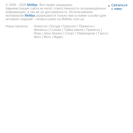
© 2009 - 2026
MeMax
. Все права защищены.
Связаться
Администрация сайта не несёт ответственности за размещённую
с нами
информацию, а так же ее достоверность. Использование
материалов
MeMax
разрешается только при условии ссылки (для
интернет-изданий - гиперссылки) на MeMax.com.ua.
Наши проекты:
Новости
|
Погода
|
Гороскоп
|
Приметы
|
Финансы
|
Сонник
|
Тайна имени
|
Приметы
|
Игры
|
Шоу-бизнес
|
Спорт
|
Переводчик
|
Такси
|
Авто
|
Фото
|
Видео