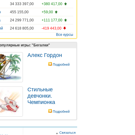
34 333 397,00
+380 417,00
о
455 155,00
+59,00
а
24 299 771,00
+111 177,00
ий
24 618 805,00
-419 443,00
Все курсы
опулярные игры: "Бегалки"
Алекс Гордон
Подробней
Стильные
девчонки.
Чемпионка
Подробней
Связаться