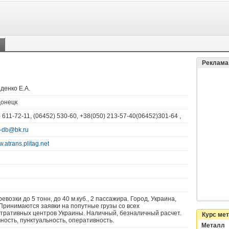
и
Реклама
денко Е.А.
онецк
 611-72-11, (06452) 530-60, +38(050) 213-57-40(06452)301-64 ,
-db@bk.ru
w.atrans.plitag.net
евозки до 5 тонн, до 40 м.куб., 2 пассажира. Город, Украина,
 Принимаются заявки на попутные грузы со всех
тративных центров Украины. Наличный, безналичный расчет.
Курс ме
ность, пунктуальность, оперативность.
Металл