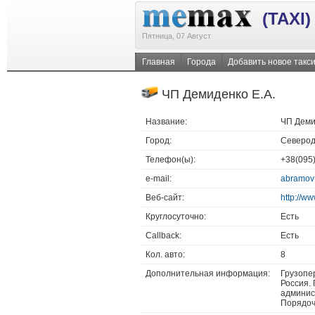
(TAXI)
Пятница, 07 Август
Главная
Города
Добавить новое такс
ЧП Демиденко Е.А.
Название:
ЧП Деми
Город:
Северод
Телефон(ы):
+38(095)
e-mail:
abramov
Веб-сайт:
http://ww
Круглосуточно:
Есть
Callback:
Есть
Кол. авто:
8
Дополнительная информация:
Грузопер
Россия.
админис
Порядоч