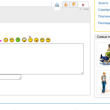
Золото
0
0
Серебр
Платин
Паллад
Самые п