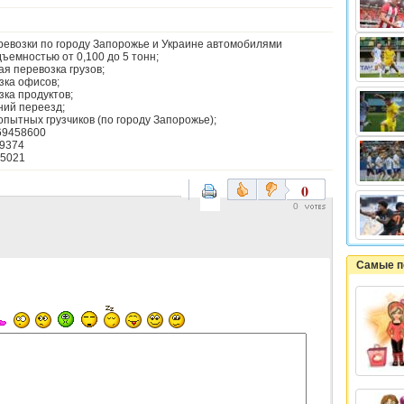
ревозки по городу Запорожье и Украине автомобилями
ъемностью от 0,100 до 5 тонн;
ая перевозка грузов;
зка офисов;
зка продуктов;
ний переезд;
 опытных грузчиков (по городу Запорожье);
69458600
9374
5021
0
0
Самые п