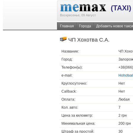
(TAXI)
Воскресенье, 09 Август
Главная
Города
Добавить новое такс
ЧП Хохотва С.А.
Название:
ЧП Хохо
Город:
Запорож
Телефон(ы):
+38(066)
e-mail:
Hohotva
Круглосуточно:
Нет
Callback:
Нет
Оплата:
Любая
Кол. авто:
7
Цена за километр:
2 грн
Минимальная цена:
200 грн
Штраф за простой:
30