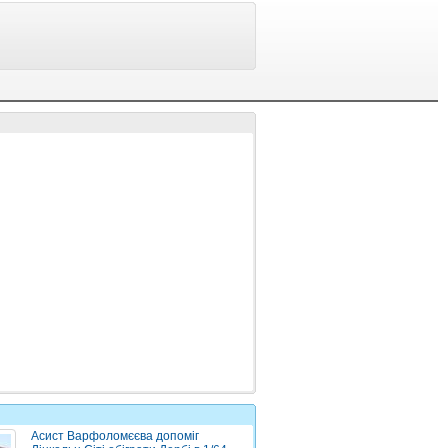
Асист Варфоломєєва допоміг