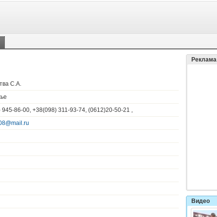
и
Реклама
тва С.А.
ье
 945-86-00, +38(098) 311-93-74, (0612)20-50-21 ,
08@mail.ru
Видео