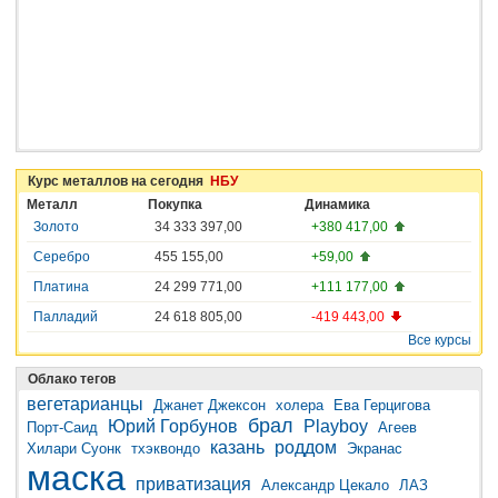
Курс металлов на сегодня
НБУ
Металл
Покупка
Динамика
Золото
34 333 397,00
+380 417,00
Серебро
455 155,00
+59,00
Платина
24 299 771,00
+111 177,00
Палладий
24 618 805,00
-419 443,00
Все курсы
Облако тегов
вегетарианцы
Джанет Джексон
холера
Ева Герцигова
брал
Юрий Горбунов
Playboy
Порт-Саид
Агеев
казань
роддом
Хилари Суонк
тхэквондо
Экранас
маска
приватизация
Александр Цекало
ЛАЗ