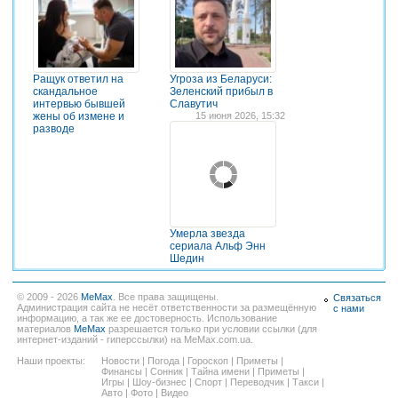
Ращук ответил на
Угроза из Беларуси:
скандальное
Зеленский прибыл в
интервью бывшей
Славутич
жены об измене и
15 июня 2026, 15:32
разводе
Умерла звезда
сериала Альф Энн
Шедин
© 2009 - 2026
MeMax
. Все права защищены.
Связаться
Администрация сайта не несёт ответственности за размещённую
с нами
информацию, а так же ее достоверность. Использование
материалов
MeMax
разрешается только при условии ссылки (для
интернет-изданий - гиперссылки) на MeMax.com.ua.
Наши проекты:
Новости
|
Погода
|
Гороскоп
|
Приметы
|
Финансы
|
Сонник
|
Тайна имени
|
Приметы
|
Игры
|
Шоу-бизнес
|
Спорт
|
Переводчик
|
Такси
|
Авто
|
Фото
|
Видео