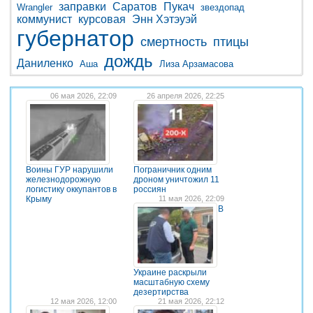
заправки
Саратов
Пукач
Wrangler
звездопад
коммунист
курсовая
Энн Хэтэуэй
губернатор
смертность
птицы
дождь
Даниленко
Аша
Лиза Арзамасова
06 мая 2026, 22:09
26 апреля 2026, 22:25
Воины ГУР нарушили
Пограничник одним
железнодорожную
дроном уничтожил 11
логистику оккупантов в
россиян
Крыму
11 мая 2026, 22:09
В
Украине раскрыли
масштабную схему
дезертирства
12 мая 2026, 12:00
21 мая 2026, 22:12