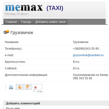
(TAXI)
Пятница, 07 Август
Главная
Города
Добавить новое такси
Грузовичок
Название:
Грузовичок
Телефон(ы):
+38(096)343-35-95 ,
e-mail:
gryzovi4ok@rambler.ru
Круглосуточно:
Есть
Callback:
Есть
Дополнительная информация:
Грузоперевозки по Киеву
096 343 35 95
0
0
Добавить комментарий
Ваше имя: