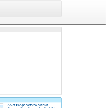
Асист Варфоломєєва допоміг