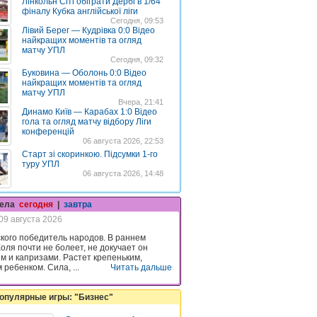
Лінкольн Сіті обіграти Дербі в 1/64
фіналу Кубка англійської ліги
Сегодня, 09:53
Лівий Берег — Кудрівка 0:0 Відео
найкращих моментів та огляд
матчу УПЛ
Сегодня, 09:32
Буковина — Оболонь 0:0 Відео
найкращих моментів та огляд
матчу УПЛ
Вчера, 21:41
Динамо Київ — Карабах 1:0 Відео
гола та огляд матчу відбору Ліги
конференцій
06 августа 2026, 22:53
Старт зі скоринкою. Підсумки 1-го
туру УПЛ
06 августа 2026, 14:48
гела
сегодня
|
завтра
09 августа 2026
ского победитель народов. В раннем
оля почти не болеет, не докучает он
м и капризами. Растет крепеньким,
ребенком. Сила, ...
Читать дальше
опулярные игры: "Бизнес"