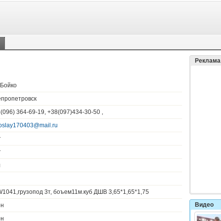
и
Реклама
 Бойко
епропетровск
(096) 364-69-19, +38(097)434-30-50 ,
oslay170403@mail.ru
т
т
л
1041,грузопод 3т, боъем11м.куб ДШВ 3,65*1,65*1,75
Видео
рн
рн