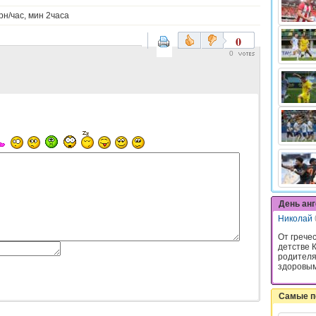
рн/час, мин 2часа
0
0
День ан
Николай
От грече
детстве К
родителя
здоровым 
Самые п