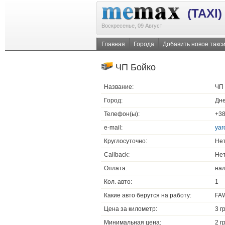
(TAXI)
Воскресенье, 09 Август
Главная
Города
Добавить новое такс
ЧП Бойко
Название:
ЧП
Город:
Дн
Телефон(ы):
+38
e-mail:
yar
Круглосуточно:
Не
Callback:
Не
Оплата:
на
Кол. авто:
1
Какие авто берутся на работу:
FAW
Цена за километр:
3 г
Минимальная цена:
2 г