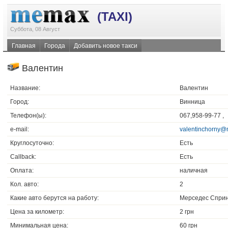
(TAXI)
Суббота, 08 Август
Главная
Города
Добавить новое такси
Валентин
Название:
Валентин
Город:
Винница
Телефон(ы):
067,958-99-77 ,
e-mail:
valentinchorny@
Круглосуточно:
Есть
Callback:
Есть
Оплата:
наличная
Кол. авто:
2
Какие авто берутся на работу:
Мерседес Сприн
Цена за километр:
2 грн
Минимальная цена:
60 грн