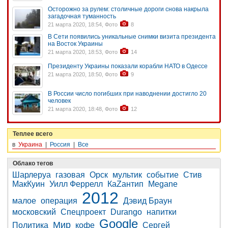
Осторожно за рулем: столичные дороги снова накрыла
загадочная туманность
21 марта 2020, 18:54, Фото
8
В Сети появились уникальные снимки визита президента
на Восток Украины
21 марта 2020, 18:53, Фото
14
Президенту Украины показали корабли НАТО в Одессе
21 марта 2020, 18:50, Фото
9
В России число погибших при наводнении достигло 20
человек
21 марта 2020, 18:48, Фото
12
Теплее всего
в
Украина
|
Россия
|
Все
Облако тегов
Шарлеруа
газовая
Орск
мультик
событие
Стив
МакКуин
Уилл Феррелл
КаZантип
Megane
2012
малое
операция
Дэвид Браун
московский
Спецпроект
Durango
напитки
Google
Мир
Политика
кофе
Сергей