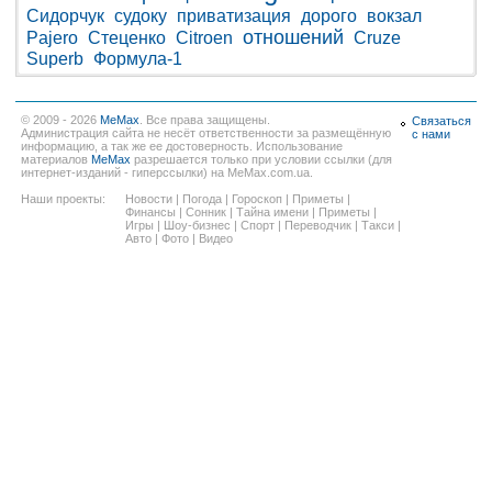
Сидорчук
судоку
приватизация
дорого
вокзал
отношений
Pajero
Стеценко
Citroen
Cruze
Superb
Формула-1
© 2009 - 2026
MeMax
. Все права защищены.
Связаться
Администрация сайта не несёт ответственности за размещённую
с нами
информацию, а так же ее достоверность. Использование
материалов
MeMax
разрешается только при условии ссылки (для
интернет-изданий - гиперссылки) на MeMax.com.ua.
Наши проекты:
Новости
|
Погода
|
Гороскоп
|
Приметы
|
Финансы
|
Сонник
|
Тайна имени
|
Приметы
|
Игры
|
Шоу-бизнес
|
Спорт
|
Переводчик
|
Такси
|
Авто
|
Фото
|
Видео